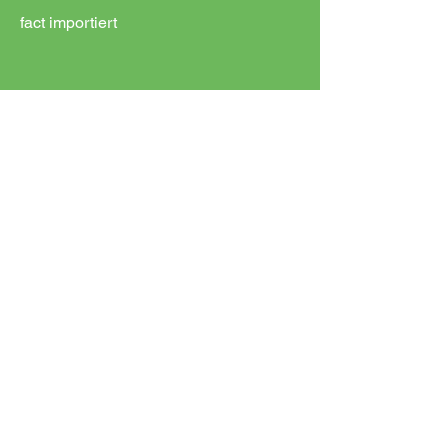
fact importiert
Ihre Vorteile des
Wiegescheinscanners:
schnellere Abläufe
einfachere Bedienung
bessere Übersicht
verbesserte Kostenstellen-
Aufteilung
geringere Fehleranfälligkeit